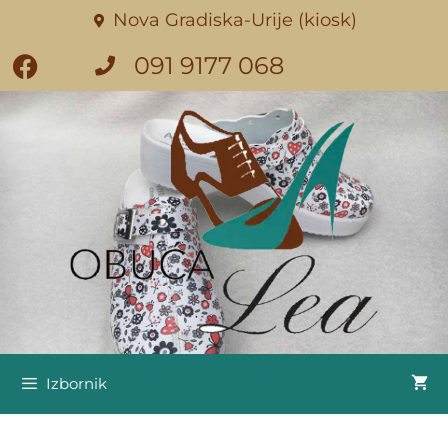
Nova Gradiska-Urije (kiosk)
091 9177 068
Izbornik