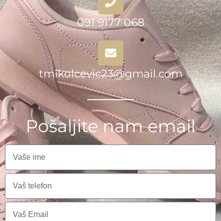
091 9177 068
tmikolcevic23@gmail.com
Pošaljite nam email