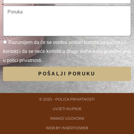
Razumijem da će se osobni podaci koristiti isključivo za
kontakt i da se neće koristiti u druge svrhe kako je definirano
u polici privatnosti.
POŠALJI PORUKU
© 2020 - POLICA PRIVATNOSTI
UVJETI KUPNJE
RASKID UGOVORA
WEB BY INSERTIOWEB