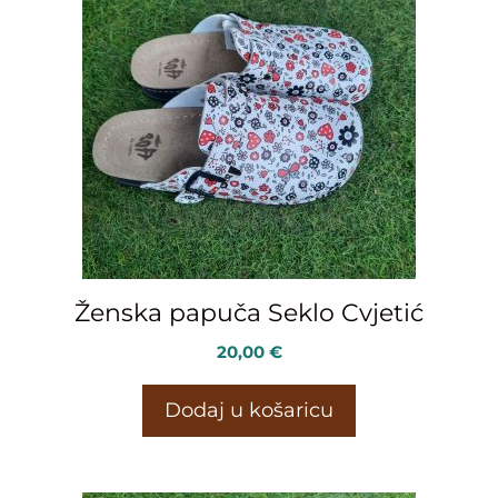
Ženska papuča Seklo Cvjetić
20,00
€
Dodaj u košaricu