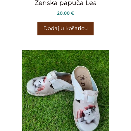
Ženska papuča Lea
20,00
€
Dodaj u košaricu