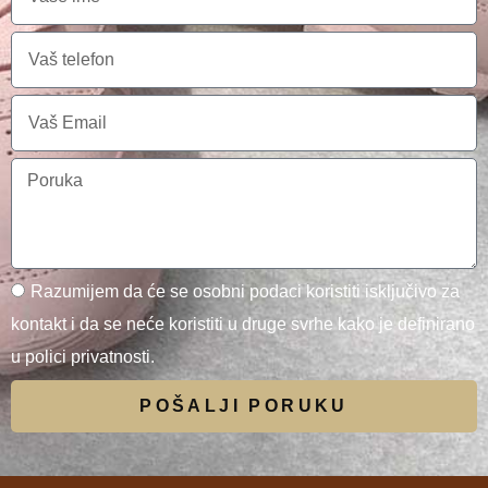
Razumijem da će se osobni podaci koristiti isključivo za
kontakt i da se neće koristiti u druge svrhe kako je definirano
u polici privatnosti.
POŠALJI PORUKU