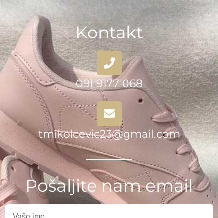
Kontakt
091 9177 068
tmikolcevic23@gmail.com
Pošaljite nam email