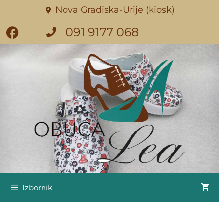
Nova Gradiska-Urije (kiosk)
091 9177 068
Izbornik