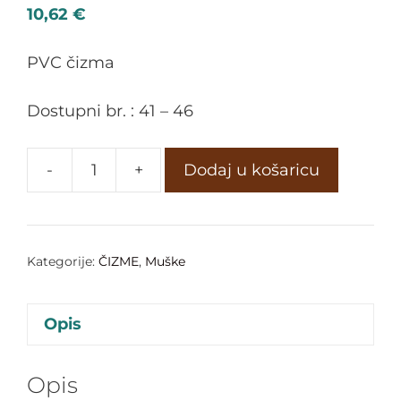
10,62
€
PVC čizma
Dostupni br. : 41 – 46
-
+
Dodaj u košaricu
Kategorije:
ČIZME
,
Muške
Opis
Opis