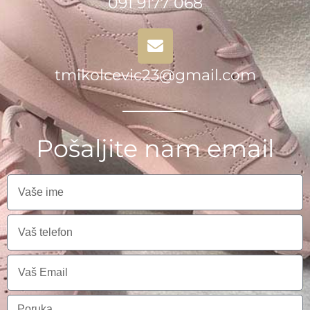
091 9177 068
tmikolcevic23@gmail.com
Pošaljite nam email