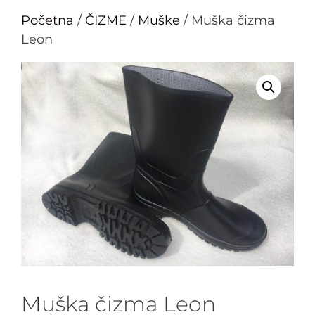
Početna
/
ČIZME
/
Muške
/ Muška čizma
Leon
Muška čizma Leon