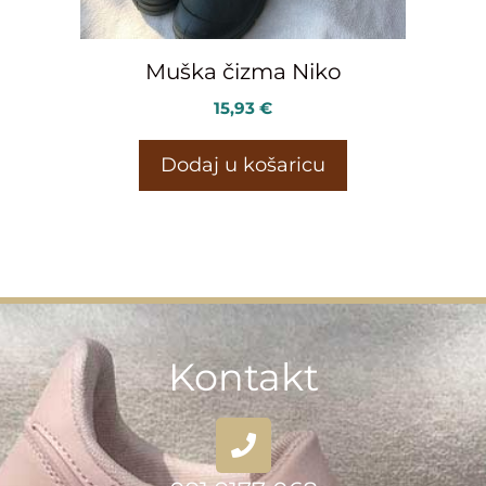
Muška čizma Niko
15,93
€
Dodaj u košaricu
Kontakt