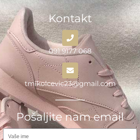
Kontakt
091 9177 068
tmikolcevic23@gmail.com
Pošaljite nam email