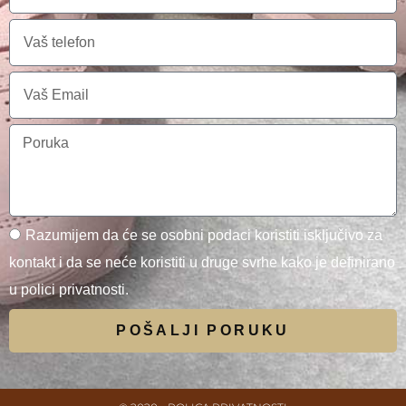
Razumijem da će se osobni podaci koristiti isključivo za
kontakt i da se neće koristiti u druge svrhe kako je definirano
u polici privatnosti.
POŠALJI PORUKU