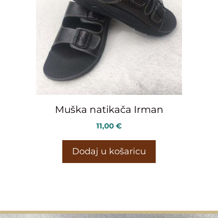
Muška natikača Irman
11,00
€
Dodaj u košaricu