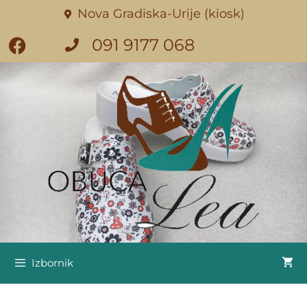
Nova Gradiska-Urije (kiosk)
091 9177 068
Izbornik