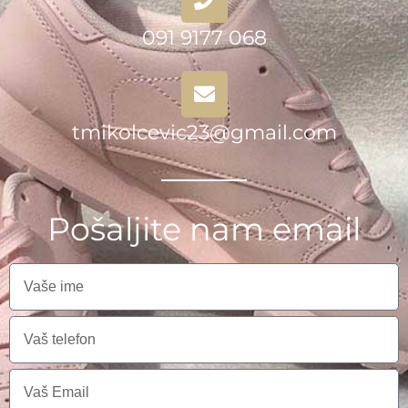
091 9177 068
tmikolcevic23@gmail.com
Pošaljite nam email