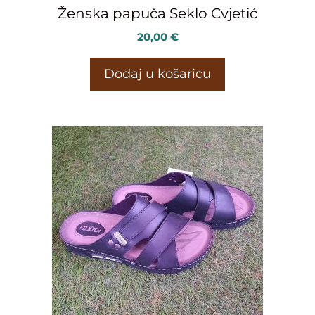
Ženska papuča Seklo Cvjetić
20,00
€
Dodaj u košaricu