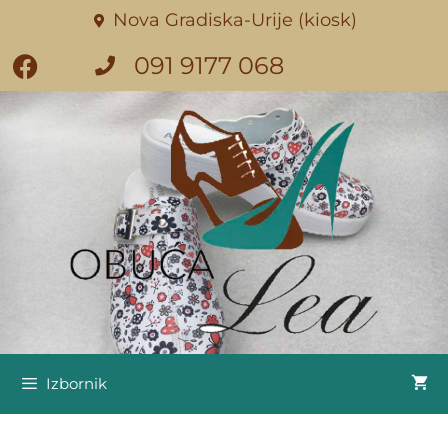
Nova Gradiska-Urije (kiosk)
091 9177 068
Izbornik