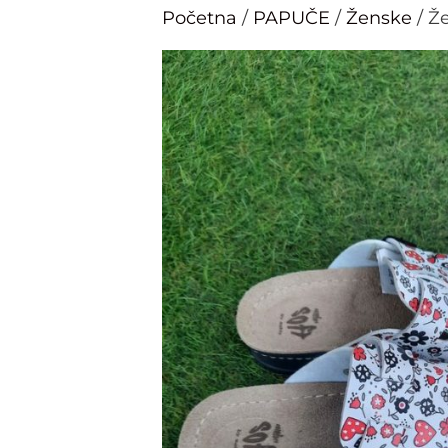
Početna
/
PAPUČE
/
Ženske
/ Ž