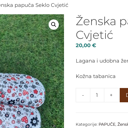
enska papuča Seklo Cvjetić
Ženska p
Cvjetić
20,00
€
Lagana i udobna že
Kožna tabanica
-
+
Kategorije:
PAPUČE
,
Žens