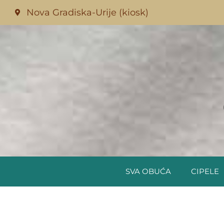
Nova Gradiska-Urije (kiosk)
SVA OBUĆA
CIPELE