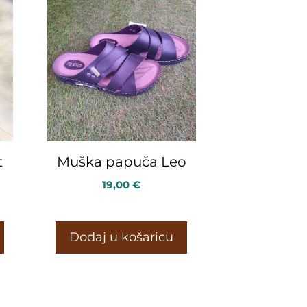
t
Muška papuča Leo
19,00
€
Dodaj u košaricu