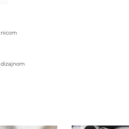
anicom
m dizajnom