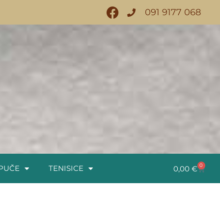
091 9177 068
0
PUČE
TENISICE
0,00
€