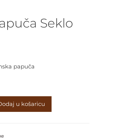
apuča Seklo
nska papuča
Dodaj u košaricu
ke