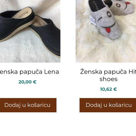
enska papuča Lena
Ženska papuča Hi
shoes
20,00
€
10,62
€
Dodaj u košaricu
Dodaj u košaricu