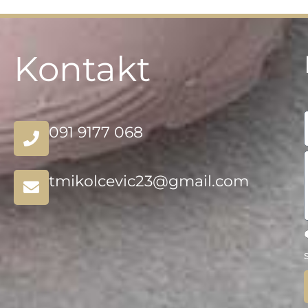
Kontakt
091 9177 068
tmikolcevic23@gmail.com